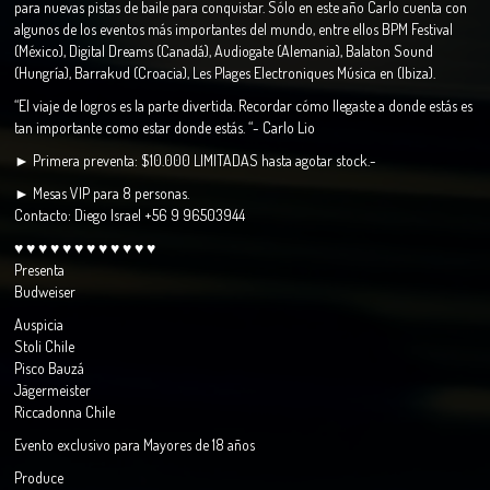
para nuevas pistas de baile para conquistar. Sólo en este año Carlo cuenta con
algunos de los eventos más importantes del mundo, entre ellos BPM Festival
(México), Digital Dreams (Canadá), Audiogate (Alemania), Balaton Sound
(Hungría), Barrakud (Croacia), Les Plages Electroniques Música en (Ibiza).
“El viaje de logros es la parte divertida. Recordar cómo llegaste a donde estás es
tan importante como estar donde estás. “- Carlo Lio
► Primera preventa: $10.000 LIMITADAS hasta agotar stock.-
► Mesas VIP para 8 personas.
Contacto: Diego Israel +56 9 96503944
♥ ♥ ♥ ♥ ♥ ♥ ♥ ♥ ♥ ♥ ♥ ♥
Presenta
Budweiser
Auspicia
Stoli Chile
Pisco Bauzá
Jägermeister
Riccadonna Chile
Evento exclusivo para Mayores de 18 años
Produce