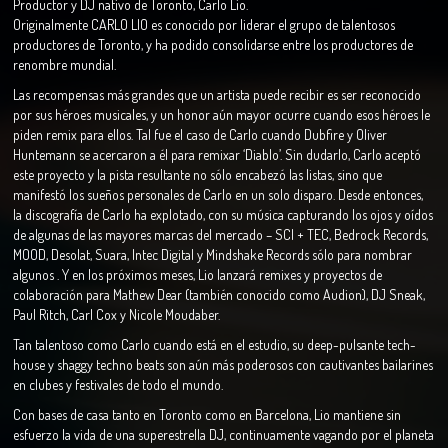
Productor y DJ nativo de Toronto, Carlo Lio.
Originalmente CARLO LIO es conocido por liderar el grupo de talentosos
productores de Toronto, y ha podido consolidarse entre los productores de
renombre mundial.
Las recompensas más grandes que un artista puede recibir es ser reconocido
por sus héroes musicales, y un honor aún mayor ocurre cuando esos héroes le
piden remix para ellos. Tal fue el caso de Carlo cuando Dubfire y Oliver
Huntemann se acercaron a él para remixar ‘Diablo’. Sin dudarlo, Carlo aceptó
este proyecto y la pista resultante no sólo encabezó las listas, sino que
manifestó los sueños personales de Carlo en un solo disparo. Desde entonces,
la discografía de Carlo ha explotado, con su música capturando los ojos y oídos
de algunas de las mayores marcas del mercado – SCI + TEC, Bedrock Records,
MOOD, Desolat, Suara, Intec Digital y Mindshake Records sólo para nombrar
algunos . Y en los próximos meses, Lio lanzará remixes y proyectos de
colaboración para Mathew Dear (también conocido como Audion), DJ Sneak,
Paul Ritch, Carl Cox y Nicole Moudaber.
Tan talentoso como Carlo cuando está en el estudio, su deep-pulsante tech-
house y shaggy techno beats son aún más poderosos con cautivantes bailarines
en clubes y festivales de todo el mundo.
Con bases de casa tanto en Toronto como en Barcelona, ​​Lio mantiene sin
esfuerzo la vida de una superestrella DJ, continuamente vagando por el planeta