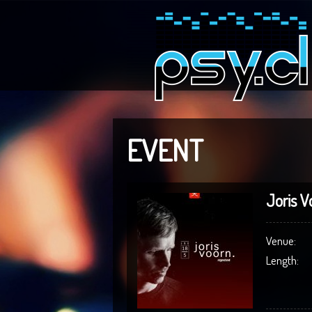
EVENT
Joris V
Venue:
Length: