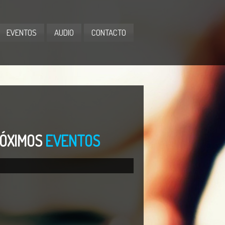
EVENTOS
AUDIO
CONTACTO
ÓXIMOS
EVENTOS