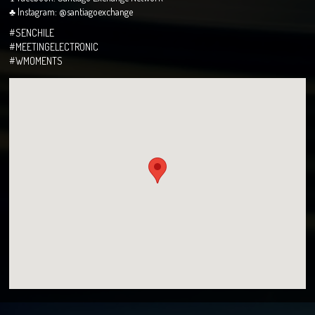
♣ Instagram: @santiagoexchange
#SENCHILE
#MEETINGELECTRONIC
#WMOMENTS