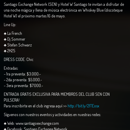
Santiago Exchange Network (SEN) y Hotel W Santiago te invitan a disfrutar de
una noche mágica y llena de música electrónica en Whiskey Blue (discoteque
Hotel W) el próximo martes 16 de mayo.
Line Up:
♣ La French
♣ Dj Sommer
♣ Stefan Schwarz
♣ 2H2S
DRESS CODE: Chic
Entradas:
– 1ra preventa: $3.000.-
– 2da preventa: $5.000.-
– 3era preventa: $7.000.-
ENTRADA GRATIS EXCLUSIVA PARA MIEMBROS DEL CLUB SEN CON
PULSERA!
Para inscribirte en el club ingresa aquí >>
http://bit.ly/2lTEosx
Síguenos con nuestros eventos y actividades en nuestras redes:
♣ Web: www.santiagoexchange.com
♣ Facebook: Santiago Exchange Network