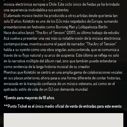
música electrónica europea a Chile. Este ciclo único de fiestas ya ha brindado
una experiencia inolvidable a sus asistentes.
El afamado músico teutón ha producido a otros artistas desde que tenía tan
solo 12 años. Koletzki es uno de los DJs más respetados de Europa, sumando
presentaciones en festivales como Burning Man y Lollapalooza Berlín.
Hace dos años lanzó “The Arc of Tension” (2017), su último trabajo de estudio.
Acá vuelve a presentar una vez más su notable visión de la música electrónica
contemporánea, mientras asume el papel de narrador. “The Arc of Tension”
habla a su oyente como una obra singular, autocontenida, que se comunica a
través de su flujo natural y su arco de suspenso. Este último se refleja no solo
en la narrativa múltiple del álbum real, sino que también puede entenderse
como evidencia de la larga historia musical de su creador.
Mientras que Koletzki se centró en una amplia gama de colaboraciones vocales
en sus placas anteriores, ahora pasa a una forma diferente de contar historias,
enraizada en la tranquila confianza de un músico veterano, así como en el
ajetreado estilo de vida de un DJ con demanda mundial.
*Evento para mayores de 18 años.
**Punto Ticket es el único medio oficial de venta de entradas para este evento